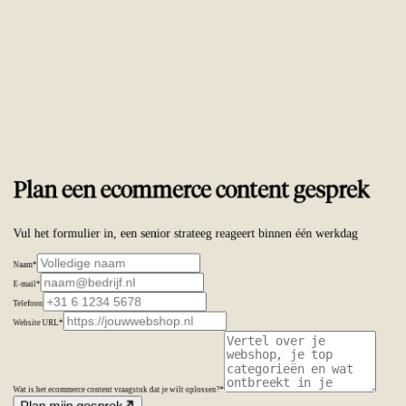
Vertrouwd door
ambitieuze merken wereldwijd
Plan een ecommerce content gesprek
Vul het formulier in, een senior strateeg reageert binnen één werkdag
Naam
*
E-mail
*
Telefoon
Website URL
*
Wat is het ecommerce content vraagstuk dat je wilt oplossen?
*
Plan mijn gesprek