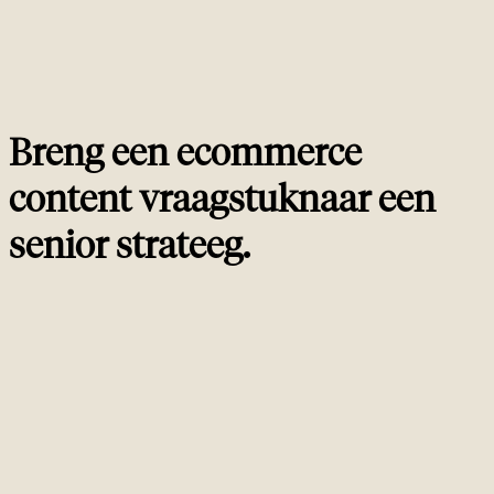
collectiepagina's?
Hoe meet je succes van ecommerce contentstrategie?
04
Welke tools gebruiken jullie echt voor ecommerce
05
content productie?
Breng een ecommerce
content vraagstuk
naar een
senior strateeg
.