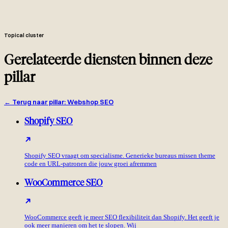
gereviewd.
Surfer of Clearscope gescoorde briefings, senior review voor
publicatie, GSC maandelijks gemonitord, onderpresteerders ververst
of gepruned na 90 dagen.
Topical cluster
Gerelateerde diensten binnen deze
pillar
←
Terug naar pillar
:
Webshop SEO
Shopify SEO
Shopify SEO vraagt om specialisme. Generieke bureaus missen theme
code en URL-patronen die jouw groei afremmen
WooCommerce SEO
WooCommerce geeft je meer SEO flexibiliteit dan Shopify. Het geeft je
ook meer manieren om het te slopen. Wij