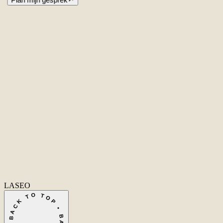
Amsterdam
Nederland
Second Office
Coming soon
New York
United States
Coverage
Worldwide
Europe & US
20+ markets
Home
Home
Cases
Cases
Over ons
Over
ons
Diensten
Diensten
Vacatures
Vacatures
Insights
Insights
Contact
Conta
Ecommerce SEO
Technische SEO
SEO Copywriting
Linkbuilding
AI
SEO
Conversie Optimalisatie
Lokale SEO
Internationale SEO
SEO
Consultant
SEO uitbesteden
Linkbuilding uitbesteden
SEO kosten
Alle diensten
→
info@laseo.co
info@laseo.co
Fa
In
Li
LASEO
BACK TO TOP • BACK TO TOP •