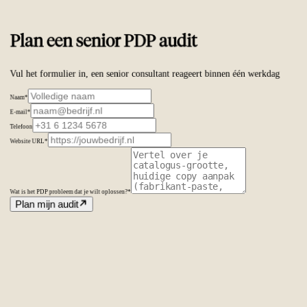
Plan een senior PDP audit
Vul het formulier in, een senior consultant reageert binnen één werkdag
Naam
*
E-mail
*
Telefoon
Website URL
*
Wat is het PDP probleem dat je wilt oplossen?
*
Plan mijn audit
Amsterdam
Nederland
Second Office
Coming soon
New York
United States
Coverage
Worldwide
Europe & US
20+ markets