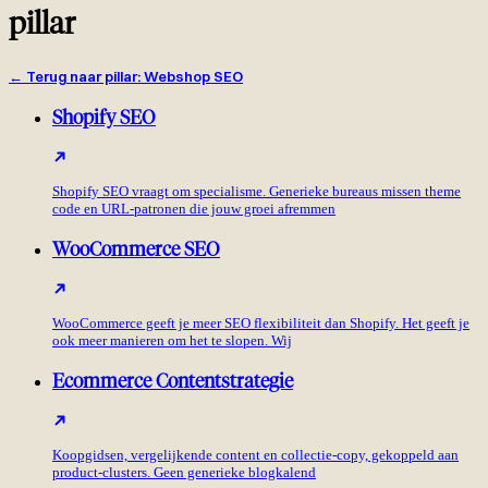
pillar
←
Terug naar pillar
:
Webshop SEO
Shopify SEO
Shopify SEO vraagt om specialisme. Generieke bureaus missen theme
code en URL-patronen die jouw groei afremmen
WooCommerce SEO
WooCommerce geeft je meer SEO flexibiliteit dan Shopify. Het geeft je
ook meer manieren om het te slopen. Wij
Ecommerce Contentstrategie
Koopgidsen, vergelijkende content en collectie-copy, gekoppeld aan
product-clusters. Geen generieke blogkalend