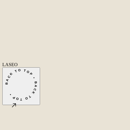
Home
Home
Cases
Cases
Over ons
Over
ons
Diensten
Diensten
Vacatures
Vacatures
Insights
Insights
Contact
Conta
Ecommerce SEO
Technische SEO
SEO Copywriting
Linkbuilding
AI
SEO
Conversie Optimalisatie
Lokale SEO
Internationale SEO
SEO
Consultant
SEO uitbesteden
Linkbuilding uitbesteden
SEO kosten
Alle diensten
→
info@laseo.co
info@laseo.co
Fa
In
Li
LASEO
BACK TO TOP • BACK TO TOP •
©
2026
LASEO B.V.
Privacy
Algemene voorwaarden
Cookie-instellingen
Amsterdam, NL
CET