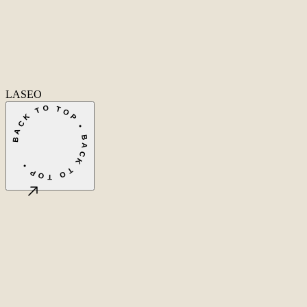
Consultant
SEO uitbesteden
Linkbuilding uitbesteden
SEO kosten
Alle diensten
→
info@laseo.co
info@laseo.co
Fa
In
Li
LASEO
BACK TO TOP • BACK TO TOP •
©
2026
LASEO B.V.
Privacy
Algemene voorwaarden
Cookie-instellingen
Amsterdam, NL
CET