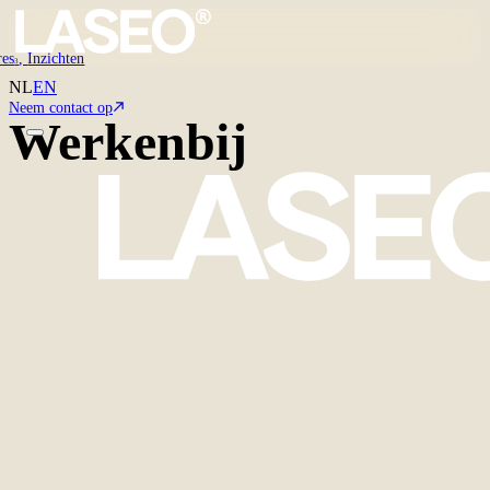
res
,
Inzichten
3
NL
EN
Neem contact op
Werken
bij