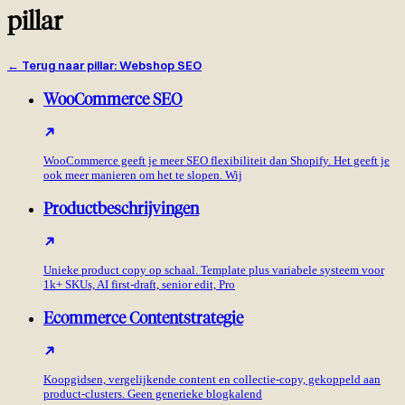
pillar
←
Terug naar pillar
:
Webshop SEO
WooCommerce SEO
WooCommerce geeft je meer SEO flexibiliteit dan Shopify. Het geeft je
ook meer manieren om het te slopen. Wij
Productbeschrijvingen
Unieke product copy op schaal. Template plus variabele systeem voor
1k+ SKUs, AI first-draft, senior edit, Pro
Ecommerce Contentstrategie
Koopgidsen, vergelijkende content en collectie-copy, gekoppeld aan
product-clusters. Geen generieke blogkalend