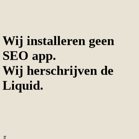
Wij installeren geen
SEO app.
Wij herschrijven de
Liquid.
60+
Shopify webshops gerankt
4.2x
Gem. organische uplift