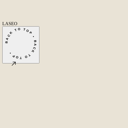
Fa
In
Li
LASEO
BACK TO TOP • BACK TO TOP •
©
2026
LASEO B.V.
Privacy
Algemene voorwaarden
Cookie-instellingen
Amsterdam, NL
CET