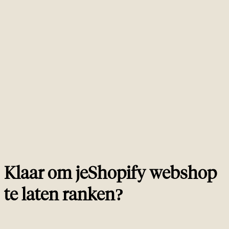
Wat doet een Shopify SEO consultant precies?
01
Een Shopify SEO consultant werkt in je theme en apps om platform-
specifieke ranking-blokkers weg te halen. Dat betekent Liquid templates
bewerken (product.liquid, collection.liquid, theme.liquid), JSON-LD
Product schema implementeren, Shopify's dubbele URL patronen fixen,
apps auditten op schema en snelheid impact, en resultaten meten tegen
omzet. Een generieke SEO consultant geeft je aanbevelingen. Een Shopify
SEO consultant ship ze.
Is Shopify goed voor SEO?
02
Hoe lang duurt Shopify SEO voor je resultaten ziet?
03
Moet ik een SEO app op Shopify installeren?
04
Wat kost een Shopify SEO consultant?
05
Klaar om je
Shopify webshop
te laten ranken?