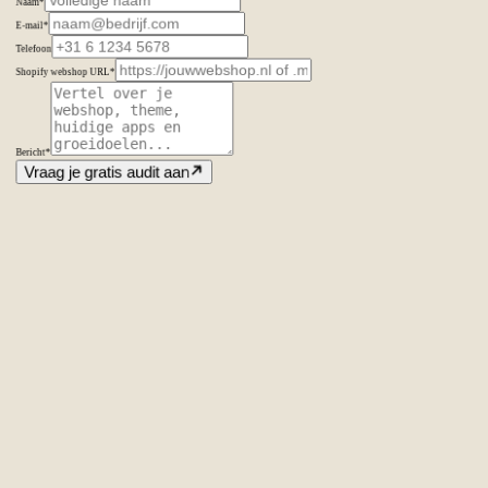
Naam
*
E-mail
*
Telefoon
Shopify webshop URL
*
Bericht
*
Vraag je gratis audit aan
Amsterdam
Nederland
Second Office
Coming soon
New York
United States
Coverage
Worldwide
Europe & US
20+ markets
Home
Home
Cases
Cases
Over ons
Over
ons
Diensten
Diensten
Vacatures
Vacatures
Insights
Insights
Contact
Conta
Ecommerce SEO
Technische SEO
SEO Copywriting
Linkbuilding
AI
SEO
Conversie Optimalisatie
Lokale SEO
Internationale SEO
SEO
Consultant
SEO uitbesteden
Linkbuilding uitbesteden
SEO kosten
Alle diensten
→
info@laseo.co
info@laseo.co