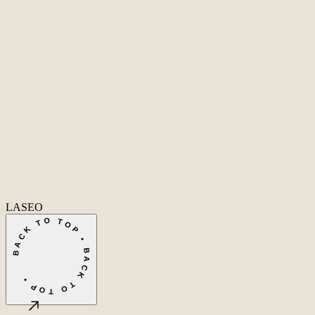
New York
United States
Coverage
Worldwide
Europe & US
20+ markets
Home
Home
Cases
Cases
Over ons
Over
ons
Diensten
Diensten
Vacatures
Vacatures
Insights
Insights
Contact
Conta
Ecommerce SEO
Technische SEO
SEO Copywriting
Linkbuilding
AI
SEO
Conversie Optimalisatie
Lokale SEO
Internationale SEO
SEO
Consultant
SEO uitbesteden
Linkbuilding uitbesteden
SEO kosten
Alle diensten
→
info@laseo.co
info@laseo.co
Fa
In
Li
LASEO
BACK TO TOP • BACK TO TOP •