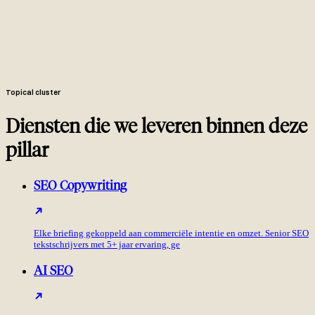
sitemap gesubmit in GSC, gemonitord op video-pack inclusie.
Twee handmatig gekozen follow-on video's per upload op basis
van retentie-data. End screens, cards en playlists routeren dieper het
kanaal in.
Eén-pagina scorecard die YouTube Studio metrics koppelt aan
GSC video-impressies, plus een drie-video iteratielijst voor volgende
maand.
Topical cluster
Diensten die we leveren binnen deze
pillar
SEO Copywriting
Elke briefing gekoppeld aan commerciële intentie en omzet. Senior SEO
tekstschrijvers met 5+ jaar ervaring, ge
AI SEO