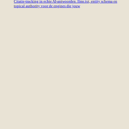
Citatie-tracking in echte AI-antwoorden. llms.txt, entity schema en
topical authority voor de engines die jouw
International SEO
eCommerce SEO
Content
CRO