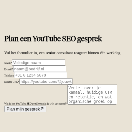
Vertrouwd door
ambitieuze merken wereldwijd
Plan een YouTube SEO gesprek
Vul het formulier in, een senior consultant reageert binnen één werkdag
Naam
*
E-mail
*
Telefoon
Kanaal URL
*
Wat is het YouTube SEO probleem dat je wilt oplossen?
*
Plan mijn gesprek
Amsterdam
Nederland
Second Office
Coming soon