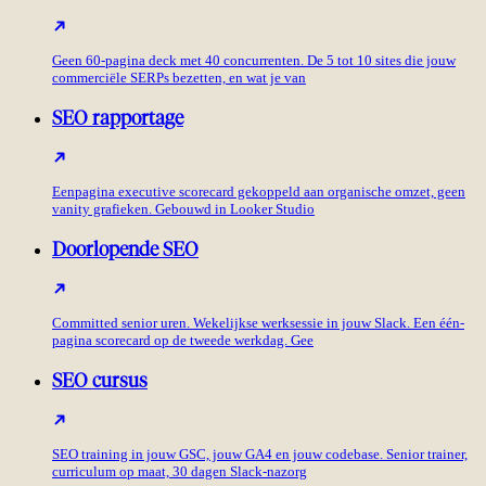
Geen 60-pagina deck met 40 concurrenten. De 5 tot 10 sites die jouw
commerciële SERPs bezetten, en wat je van
SEO rapportage
Eenpagina executive scorecard gekoppeld aan organische omzet, geen
vanity grafieken. Gebouwd in Looker Studio
Doorlopende SEO
Committed senior uren. Wekelijkse werksessie in jouw Slack. Een één-
pagina scorecard op de tweede werkdag. Gee
SEO cursus
SEO training in jouw GSC, jouw GA4 en jouw codebase. Senior trainer,
curriculum op maat, 30 dagen Slack-nazorg