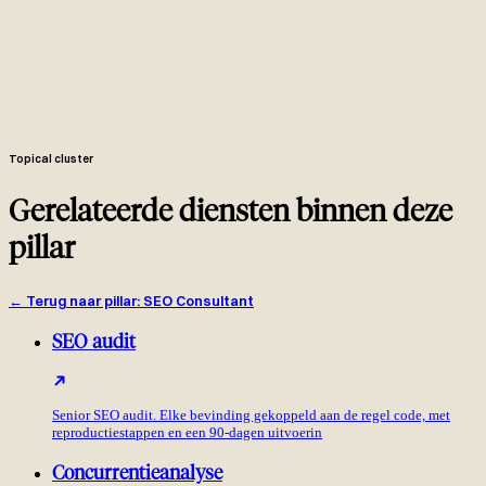
publicatie.
Impact-to-effort scoring per zoekwoord: commerciele waarde
(CPC + conversie-intentie), trafficplafond, gecalibreerde KD, effort.
Hoge-volume vanity-termen met verkeerde intentie gaan van de
prioriteitslijst af.
SERP feature analyse per cluster (snippets, PAA, image packs,
video, local pack). Google Trends overlay op elk prioriteit-cluster
voor seizoen en trend-timing.
Topical cluster
Gerelateerde diensten binnen deze
pillar
←
Terug naar pillar
:
SEO Consultant
SEO audit
Senior SEO audit. Elke bevinding gekoppeld aan de regel code, met
reproductiestappen en een 90-dagen uitvoerin
Concurrentieanalyse