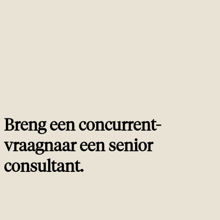
jagen. Wij identificeren de echte lijst op dag één uit SERP-overlap data, en
herzien hem één keer per jaar voor het geval de markt verschoven is. Wie
tracking op twintig-plus concurrenten verkoopt, verkoopt je een dashboard,
geen analyse.
Wat is het verschil tussen SEO concurrentieanalyse en
02
marktonderzoek?
Hoe vaak moet een SEO concurrentieanalyse ververst
03
worden?
Kan ik een SEO concurrentieanalyse zelf doen?
04
Wat maakt een 'echte concurrent' in SEO?
05
Breng een concurrent-
vraag
naar een
senior
consultant
.