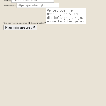
Telefoon
Website URL
*
Wie zijn volgens jou je top SEO concurrenten?
*
Plan mijn gesprek
Amsterdam
Nederland
Second Office
Coming soon
New York
United States
Coverage
Worldwide
Europe & US
20+ markets
Home
Home
Cases
Cases
Over ons
Over
ons
Diensten
Diensten
Vacatures
Vacatures
Insights
Insights
Contact
Conta
Ecommerce SEO
Technische SEO
SEO Copywriting
Linkbuilding
AI
SEO
Conversie Optimalisatie
Lokale SEO
Internationale SEO
SEO
Consultant
SEO uitbesteden
Linkbuilding uitbesteden
SEO kosten
Alle diensten
→
info@laseo.co
info@laseo.co