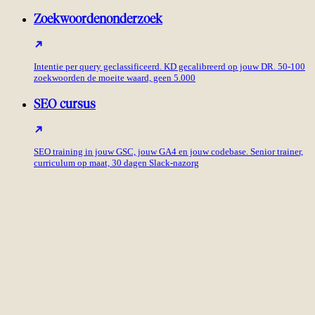
Zoekwoordenonderzoek
Intentie per query geclassificeerd. KD gecalibreerd op jouw DR. 50-100
zoekwoorden de moeite waard, geen 5.000
SEO cursus
SEO training in jouw GSC, jouw GA4 en jouw codebase. Senior trainer,
curriculum op maat, 30 dagen Slack-nazorg