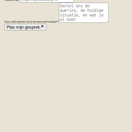
Voor welke queries wil je het antwoord winnen?
*
Plan mijn gesprek
Amsterdam
Nederland
Second Office
Coming soon
New York
United States
Coverage
Worldwide
Europe & US
20+ markets
Home
Home
Cases
Cases
Over ons
Over
ons
Diensten
Diensten
Vacatures
Vacatures
Insights
Insights
Contact
Conta
Ecommerce SEO
Technische SEO
SEO Copywriting
Linkbuilding
AI
SEO
Conversie Optimalisatie
Lokale SEO
Internationale SEO
SEO
Consultant
SEO uitbesteden
Linkbuilding uitbesteden
SEO kosten
Alle diensten
→
info@laseo.co
info@laseo.co
Fa
In
Li