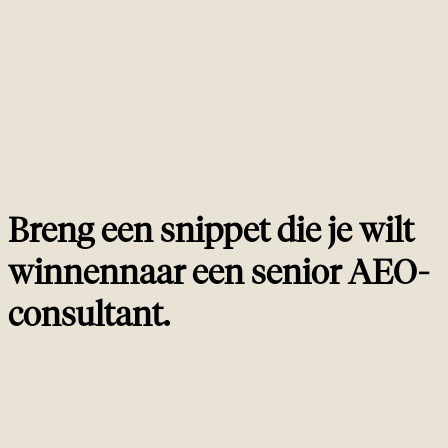
Overview citatie wint. In de praktijk betekent dit: een extraheerbaar
antwoord in de eerste 40-60 woorden, ondersteunend bewijs daarna,
volledige diepte als derde, plus FAQPage, QAPage, HowTo of Speakable
schema waar het content-type past.
AEO vs SEO: wat is het verschil?
02
Geo optimalisatie vs AEO: is het hetzelfde?
03
Zijn featured snippets nog relevant in 2026?
04
Hoe word ik geciteerd door ChatGPT en Perplexity?
05
Breng een snippet die je wilt
winnen
naar een
senior AEO-
consultant
.