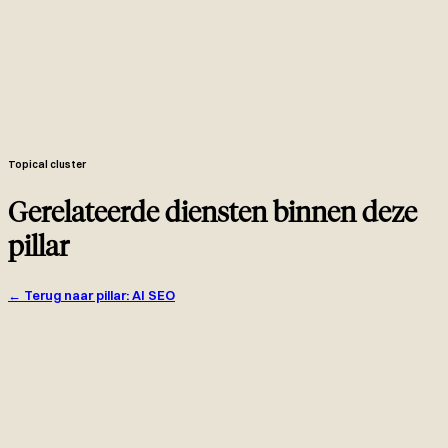
Onafhankelijke maandelijkse tracker die snippet-wins, PAA-
verschijningen en AI Overview citaties als eigen KPI's rapporteert,
met beweging-attributie per aanpassing.
Maandelijkse citatie-checks in ChatGPT, Perplexity en Bing
Copilot op prioriteits-queries, met structurele aanpassingen
geshipped om concurrent-citaties te kantelen.
AlsoAsked + AnswerThePublic voor vraag-discovery, GSC PAA
queries rapport voor huidige zichtbaarheid, SerpApi voor SERP-
feature tracking, plus AI-engine probing.
Topical cluster
Gerelateerde diensten binnen deze
pillar
←
Terug naar pillar
:
AI SEO