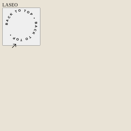
LASEO
BACK TO TOP • BACK TO TOP •
©
2026
LASEO B.V.
Privacy
Algemene voorwaarden
Cookie-instellingen
Amsterdam, NL
CET