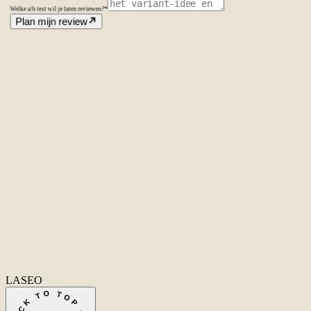
Welke a/b test wil je laten reviewen?
*
Plan mijn review
Amsterdam
Nederland
Second Office
Coming soon
New York
United States
Coverage
Worldwide
Europe & US
20+ markets
Home
Home
Cases
Cases
Over ons
Over
ons
Diensten
Diensten
Vacatures
Vacatures
Insights
Insights
Contact
Conta
Ecommerce SEO
Technische SEO
SEO Copywriting
Linkbuilding
AI
SEO
Conversie Optimalisatie
Lokale SEO
Internationale SEO
SEO
Consultant
SEO uitbesteden
Linkbuilding uitbesteden
SEO kosten
Alle diensten
→
info@laseo.co
info@laseo.co
Fa
In
Li
LASEO