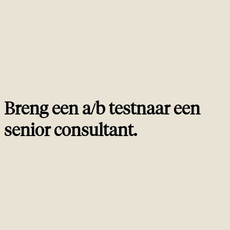
voorkomende redenen waarom CRO-winsten niet beklijven: de test was te
weinig powered en de schijnbare lift was statistische ruis.
Hoe groot moet de steekproef zijn voor een ab test?
02
Kunnen ab tests SEO schaden?
03
Kan ik meerdere dingen tegelijk testen met multivariate
04
testing?
Welk percentage van ab tests wint daadwerkelijk?
05
Breng een a/b test
naar een
senior consultant
.