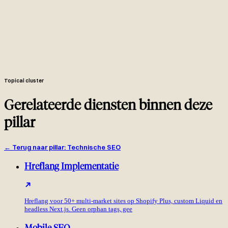
Shift-bronnen geïdentificeerd per template via Performance
Insights. Fixes voor images, fonts (font-display tuning),
gereserveerde ruimte op ads en embeds, en DOM-stabiliteit.
PRs naar je Git repo: head-template preload-tags, fetchpriority op
image-components, font-CSS, layout-containers. Je engineers
reviewen en mergen.
Real User Monitoring via de Web Vitals JS library naar GA4 of
BigQuery. Slack-alerts op regressies. Maandelijkse scorecard met
CrUX-deltas.
Topical cluster
Gerelateerde diensten binnen deze
pillar
←
Terug naar pillar
:
Technische SEO
Hreflang Implementatie
Hreflang voor 50+ multi-market sites op Shopify Plus, custom Liquid en
headless Next.js. Geen orphan tags, gee