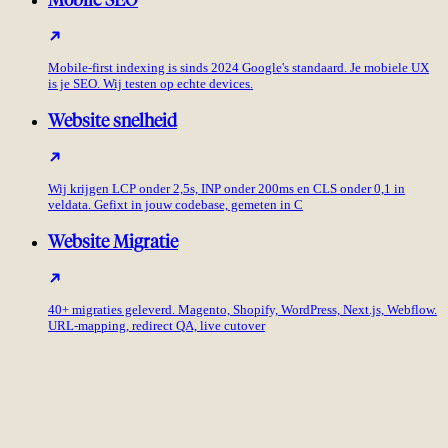
Mobile SEO
Mobile-first indexing is sinds 2024 Google's standaard. Je mobiele UX
is je SEO. Wij testen op echte devices.
Website snelheid
Wij krijgen LCP onder 2,5s, INP onder 200ms en CLS onder 0,1 in
veldata. Gefixt in jouw codebase, gemeten in C
Website Migratie
40+ migraties geleverd. Magento, Shopify, WordPress, Next.js, Webflow.
URL-mapping, redirect QA, live cutover