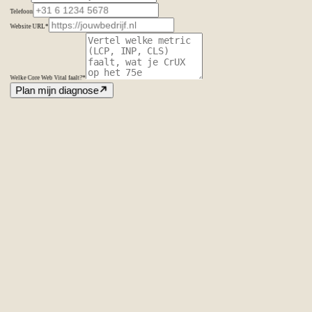
Telefoon
Website URL
*
Welke Core Web Vital faalt?
*
Plan mijn diagnose
Amsterdam
Nederland
Second Office
Coming soon
New York
United States
Coverage
Worldwide
Europe & US
20+ markets
Home
Home
Cases
Cases
Over ons
Over
ons
Diensten
Diensten
Vacatures
Vacatures
Insights
Insights
Contact
Conta
Ecommerce SEO
Technische SEO
SEO Copywriting
Linkbuilding
AI
SEO
Conversie Optimalisatie
Lokale SEO
Internationale SEO
SEO
Consultant
SEO uitbesteden
Linkbuilding uitbesteden
SEO kosten
Alle diensten
→
info@laseo.co
info@laseo.co