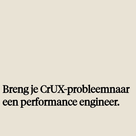
percentiel. INP (Interaction to Next Paint) meet responsiviteit, met Good
onder 200 milliseconden. CLS (Cumulative Layout Shift) meet visuele
stabiliteit, met Good onder 0,1. Alle drie worden geaggregeerd over een
venster van 28 dagen in het Chrome User Experience Report en gebruikt als
kleine maar reële rankingfactor in Google Search. Je hebt alle drie Good
nodig om te slagen.
Is INP hetzelfde als FID?
02
Hoeveel beïnvloeden Core Web Vitals de SEO ranking?
03
Wat is het verschil tussen Origin score en URL score?
04
Kunnen jullie een Good Core Web Vitals score
05
garanderen?
Breng je CrUX-probleem
naar
een
performance engineer
.