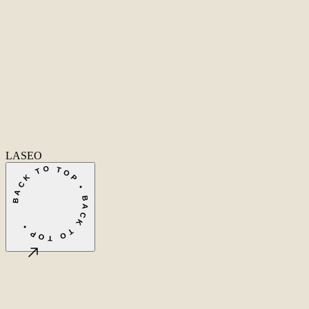
Home
Home
Cases
Cases
Over ons
Over
ons
Diensten
Diensten
Vacatures
Vacatures
Insights
Insights
Contact
Conta
Ecommerce SEO
Technische SEO
SEO Copywriting
Linkbuilding
AI
SEO
Conversie Optimalisatie
Lokale SEO
Internationale SEO
SEO
Consultant
SEO uitbesteden
Linkbuilding uitbesteden
SEO kosten
Alle diensten
→
info@laseo.co
info@laseo.co
Fa
In
Li
LASEO
BACK TO TOP • BACK TO TOP •
©
2026
LASEO B.V.
Privacy
Algemene voorwaarden
Cookie-instellingen
Amsterdam, NL
CET