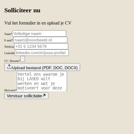
Solliciteer nu
Vul het formulier in en upload je CV
Naam
*
E-mail
*
Telefoon
LinkedIn
CV / Resume
*
Upload bestand (PDF, DOC, DOCX)
Motivatie
*
Verstuur sollicitatie
Amsterdam
Nederland
Second Office
Coming soon
New York
United States
Coverage
Worldwide
Europe & US
20+ markets