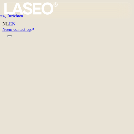
res
,
Inzichten
3
NL
EN
Neem contact op