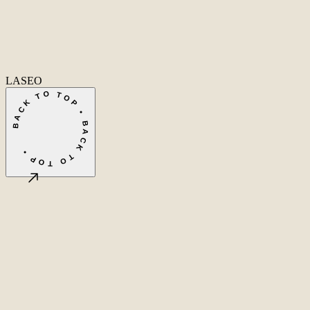
info@laseo.co
info@laseo.co
Fa
In
Li
LASEO
BACK TO TOP • BACK TO TOP •
©
2026
LASEO B.V.
Privacy
Algemene voorwaarden
Cookie-instellingen
Amsterdam, NL
CET